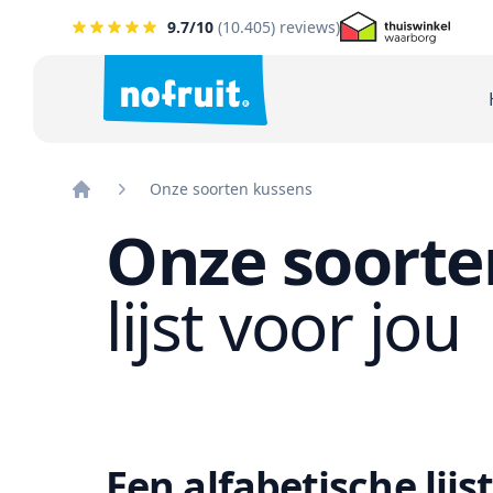
9.7
/10
(
10.405
) reviews)
Onze soorten kussens
Home
Onze soorte
lijst voor jou
Een alfabetische lijst