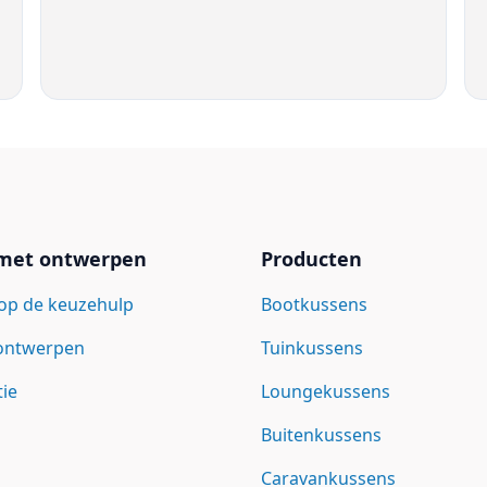
 met ontwerpen
Producten
op de keuzehulp
Bootkussens
 ontwerpen
Tuinkussens
tie
Loungekussens
Buitenkussens
Caravankussens