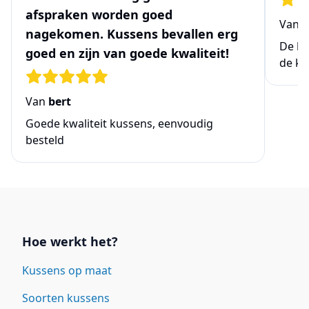
afspraken worden goed
Van
N
nagekomen. Kussens bevallen erg
De be
goed en zijn van goede kwaliteit!
de ke
Van
bert
Goede kwaliteit kussens, eenvoudig
besteld
Links
Hoe werkt het?
Kussens op maat
Soorten kussens