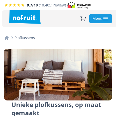
9.7
/10
(
10.405
) reviews)
Menu
Plofkussens
Home
Unieke plofkussens, op maat
gemaakt