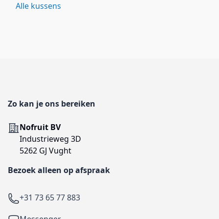
Alle kussens
Footer
Zo kan je ons bereiken
Adres
Nofruit BV
Industrieweg 3D
5262 GJ Vught
Bezoek alleen op afspraak
Telefoon
+31 73 65 77 883
Facebook
Messenger