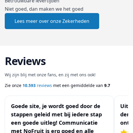
Betrouwbare levertijden
Niet goed, dan maken we het goed
Lees meer over onze Zekerheden
Reviews
Wij zijn blij met onze fans, en zij met ons ook!
Zie onze
10.593
reviews
met een gemiddelde van
9.7
Goede site, je wordt goed door de
Uits
stappen geleid met bij iedere stap
denk
een goede uitleg! Communicatie
ontw
met NoFruit is erg goed en alle