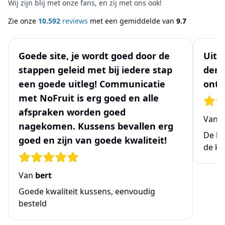
Wij zijn blij met onze fans, en zij met ons ook!
Zie onze
10.592
reviews
met een gemiddelde van
9.7
Goede site, je wordt goed door de
Uits
stappen geleid met bij iedere stap
denk
een goede uitleg! Communicatie
ontw
met NoFruit is erg goed en alle
afspraken worden goed
Van
N
nagekomen. Kussens bevallen erg
De be
goed en zijn van goede kwaliteit!
de ke
Van
bert
Goede kwaliteit kussens, eenvoudig
besteld