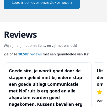
Lees meer over onze Zekerheden
Reviews
Wij zijn blij met onze fans, en zij met ons ook!
Zie onze
10.587
reviews
met een gemiddelde van
9.7
Goede site, je wordt goed door de
Uits
stappen geleid met bij iedere stap
denk
een goede uitleg! Communicatie
ontw
met NoFruit is erg goed en alle
afspraken worden goed
Van
N
nagekomen. Kussens bevallen erg