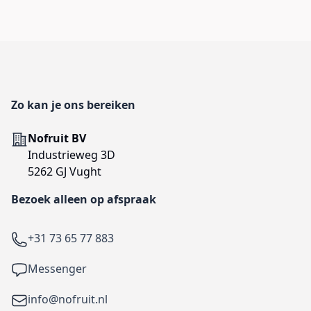
Footer
Zo kan je ons bereiken
Adres
Nofruit BV
Industrieweg 3D
5262 GJ Vught
Bezoek alleen op afspraak
Telefoon
+31 73 65 77 883
Facebook
Messenger
Email
info@nofruit.nl