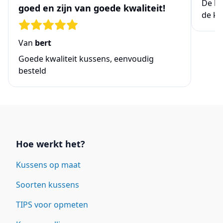
De be
goed en zijn van goede kwaliteit!
de ke
Van
bert
Goede kwaliteit kussens, eenvoudig
besteld
Links
Hoe werkt het?
Kussens op maat
Soorten kussens
TIPS voor opmeten