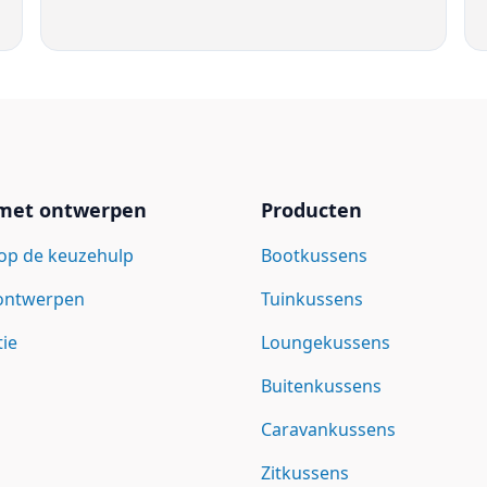
 met ontwerpen
Producten
op de keuzehulp
Bootkussens
 ontwerpen
Tuinkussens
tie
Loungekussens
Buitenkussens
Caravankussens
Zitkussens