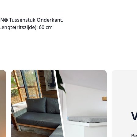
FEN® Tussenstuk Onderkant,
engte(ritszijde): 60 cm
V
Be