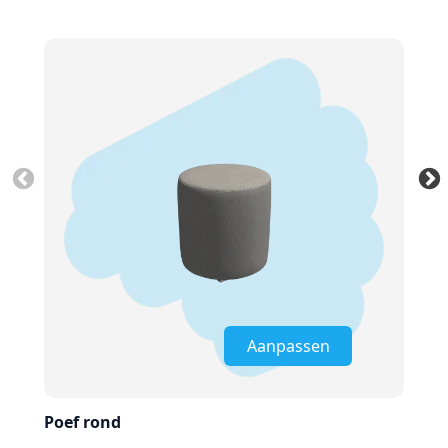
Aanpassen
Poef rond
Poe