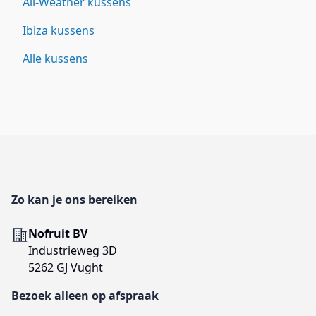
All-Weather kussens
Ibiza kussens
Alle kussens
Footer
Zo kan je ons bereiken
Adres
Nofruit BV
Industrieweg 3D
5262 GJ Vught
Bezoek alleen op afspraak