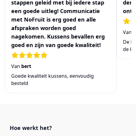
stappen geleid met bij iedere stap
denk
een goede uitleg! Communicatie
ontw
met NoFruit is erg goed en alle
afspraken worden goed
Van
N
nagekomen. Kussens bevallen erg
De be
goed en zijn van goede kwaliteit!
de ke
Van
bert
Goede kwaliteit kussens, eenvoudig
besteld
Links
Hoe werkt het?