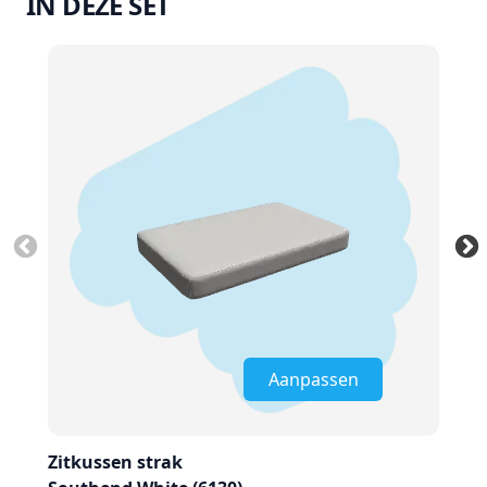
IN DEZE SET
Aanpassen
Zitkussen strak
Zit