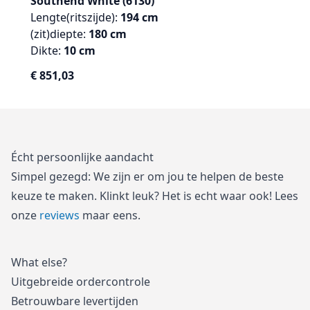
Southend White (6130)
Sou
Lengte(ritszijde):
194
cm
Leng
(zit)diepte
:
180
cm
(zit
Dikte:
10
cm
Dik
€
851,03
€
3
Écht persoonlijke aandacht
Simpel gezegd: We zijn er om jou te helpen de beste
keuze te maken. Klinkt leuk? Het is echt waar ook! Lees
onze
reviews
maar eens.
What else?
Uitgebreide ordercontrole
Betrouwbare levertijden