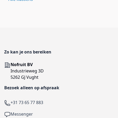
Footer
Zo kan je ons bereiken
Adres
Nofruit BV
Industrieweg 3D
5262 GJ Vught
Bezoek alleen op afspraak
Telefoon
+31 73 65 77 883
Facebook
Messenger