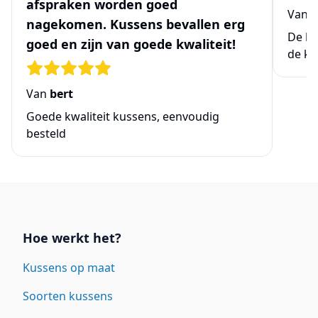
afspraken worden goed
Van
N
nagekomen. Kussens bevallen erg
De be
goed en zijn van goede kwaliteit!
de ke
Van
bert
Goede kwaliteit kussens, eenvoudig
besteld
Links
Hoe werkt het?
Kussens op maat
Soorten kussens