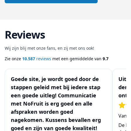
Reviews
Wij zijn blij met onze fans, en zij met ons ook!
Zie onze
10.587
reviews
met een gemiddelde van
9.7
Goede site, je wordt goed door de
Uits
stappen geleid met bij iedere stap
denk
een goede uitleg! Communicatie
ontw
met NoFruit is erg goed en alle
afspraken worden goed
Van
N
nagekomen. Kussens bevallen erg
De be
goed en zijn van goede kwaliteit!