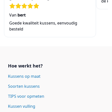
de ke
Van
bert
Goede kwaliteit kussens, eenvoudig
besteld
Links
Hoe werkt het?
Kussens op maat
Soorten kussens
TIPS voor opmeten
Kussen vulling