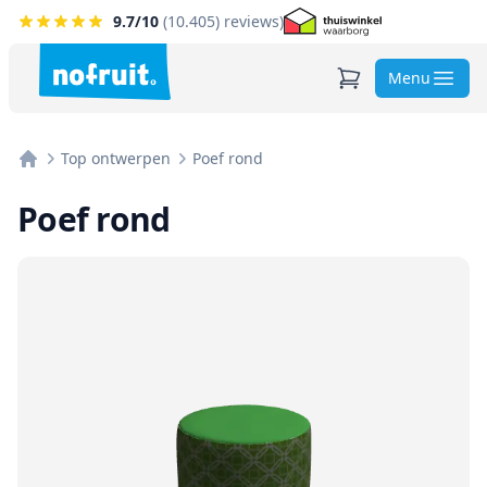
9.7
/10
(
10.405
) reviews)
Menu
Top ontwerpen
Poef rond
Home
Poef rond