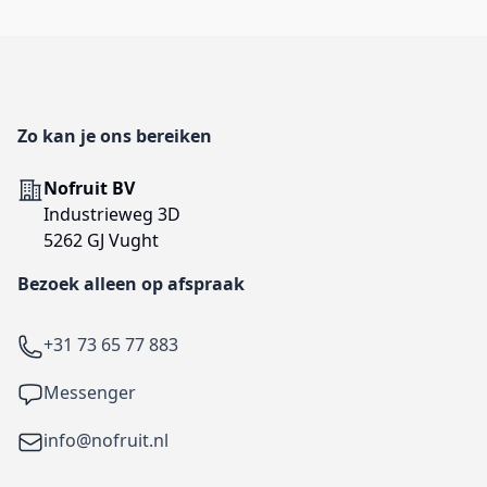
Footer
Zo kan je ons bereiken
Adres
Nofruit BV
Industrieweg 3D
5262 GJ Vught
Bezoek alleen op afspraak
Telefoon
+31 73 65 77 883
Facebook
Messenger
Email
info@nofruit.nl