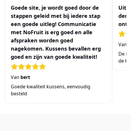
Goede site, je wordt goed door de
Uits
stappen geleid met bij iedere stap
denk
een goede uitleg! Communicatie
ontw
met NoFruit is erg goed en alle
afspraken worden goed
Van
N
nagekomen. Kussens bevallen erg
De be
goed en zijn van goede kwaliteit!
de ke
Van
bert
Goede kwaliteit kussens, eenvoudig
besteld
Links