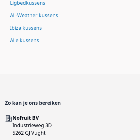
Ligbedkussens
All-Weather kussens
Ibiza kussens
Alle kussens
Footer
Zo kan je ons bereiken
Adres
Nofruit BV
Industrieweg 3D
5262 GJ Vught