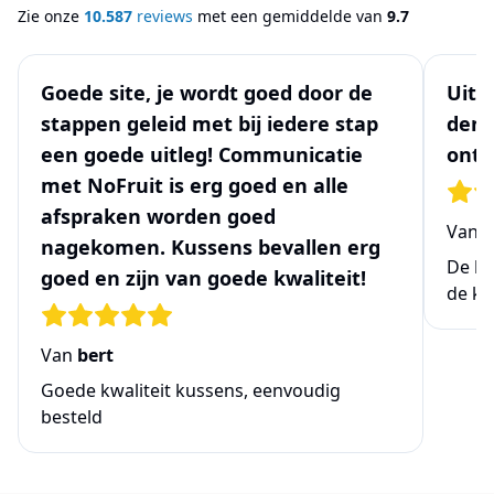
Zie onze
10.587
reviews
met een gemiddelde van
9.7
Goede site, je wordt goed door de
Uits
stappen geleid met bij iedere stap
denk
een goede uitleg! Communicatie
ontw
met NoFruit is erg goed en alle
afspraken worden goed
Van
N
nagekomen. Kussens bevallen erg
De be
goed en zijn van goede kwaliteit!
de ke
Van
bert
Goede kwaliteit kussens, eenvoudig
besteld