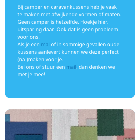
Bij camper en caravankussens heb je vaak
te maken met afwijkende vormen of maten.
Geen camper is hetzelfde. Hoekje hier,
uitsparing daar...Ook dat is geen probleem
voor ons.
Als je een
mal
of in sommige gevallen oude
kussens aanlevert kunnen we deze perfect
(na-)maken voor je.
Bel ons of stuur een
mail
, dan denken we
met je mee!