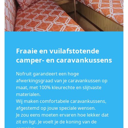
Fraaie en vuilafstotende
camper- en caravankussens
Nofruit garandeert een hoge
afwerkingsgraad van je caravankussen op
maat, met 100% kleurechte en slijtvaste
materialen.
Wij maken comfortabele caravankussens,
afgestemd op jouw speciale wensen.
Je zou eens moeten ervaren hoe lekker dat
zit en ligt. Je voelt je de koning van de