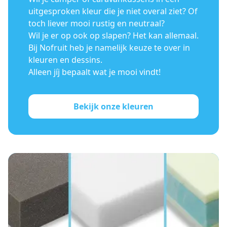
uitgesproken kleur die je niet overal ziet? Of
toch liever mooi rustig en neutraal?
Wil je er op ook op slapen? Het kan allemaal.
Bij Nofruit heb je namelijk keuze te over in
kleuren en dessins.
Alleen jíj bepaalt wat je mooi vindt!
Bekijk onze kleuren