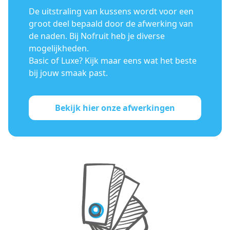
De uitstraling van kussens wordt voor een
groot deel bepaald door de afwerking van
de naden. Bij Nofruit heb je diverse
mogelijkheden.
Basic of Luxe? Kijk maar eens wat het beste
bij jouw smaak past.
Bekijk hier onze afwerkingen