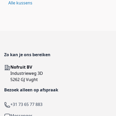
Alle kussens
Footer
Zo kan je ons bereiken
Adres
Nofruit BV
Industrieweg 3D
5262 GJ Vught
Bezoek alleen op afspraak
Telefoon
+31 73 65 77 883
Facebook
Messenger