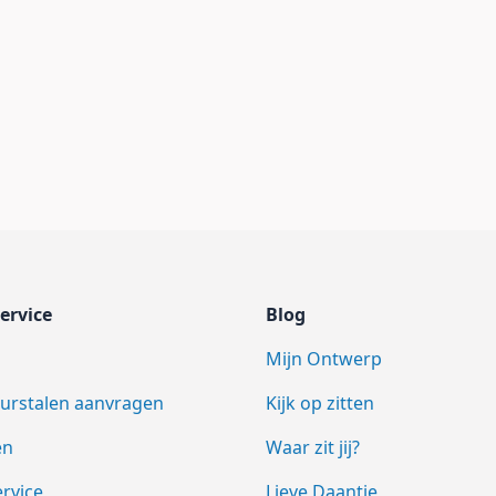
ervice
Blog
Mijn Ontwerp
eurstalen aanvragen
Kijk op zitten
en
Waar zit jij?
rvice
Lieve Daantje