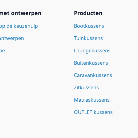
 met ontwerpen
Producten
op de keuzehulp
Bootkussens
 ontwerpen
Tuinkussens
tie
Loungekussens
Buitenkussens
Caravankussens
Zitkussens
Matraskussens
OUTLET kussens