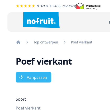
9.7
/10
(
10.405
) reviews)
Top ontwerpen
Poef vierkant
Home
Poef vierkant
Aanpassen
Soort
Poef vierkant