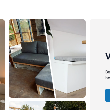
V
Be
he