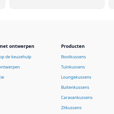
 met ontwerpen
Producten
op de keuzehulp
Bootkussens
 ontwerpen
Tuinkussens
tie
Loungekussens
Buitenkussens
Caravankussens
Zitkussens