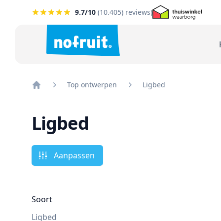
9.7
/10
(
10.405
) reviews)
Top ontwerpen
Ligbed
Home
Ligbed
Aanpassen
Soort
Ligbed