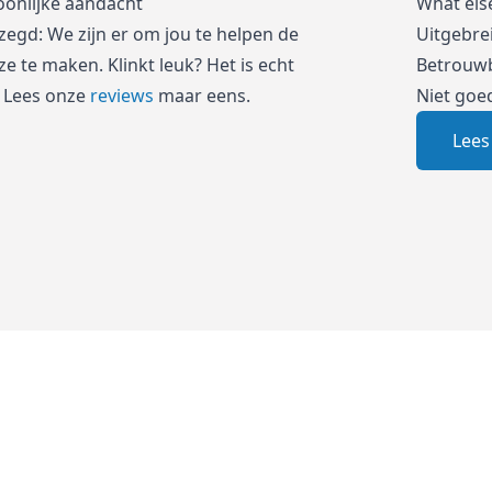
oonlijke aandacht
What els
zegd: We zijn er om jou te helpen de
Uitgebre
e te maken. Klinkt leuk? Het is echt
Betrouwb
 Lees onze
reviews
maar eens.
Niet goe
Lees