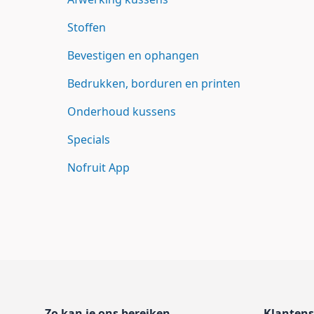
Stoffen
Bevestigen en ophangen
Bedrukken, borduren en printen
Onderhoud kussens
Specials
Nofruit App
Footer
Zo kan je ons bereiken
Klantens