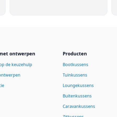
 met ontwerpen
Producten
op de keuzehulp
Bootkussens
 ontwerpen
Tuinkussens
tie
Loungekussens
Buitenkussens
Caravankussens
Zitkussens