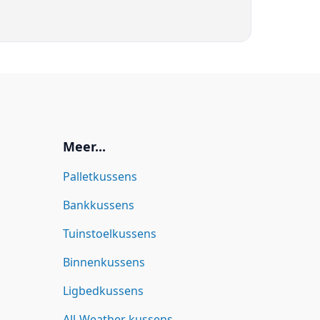
Meer...
Palletkussens
Bankkussens
Tuinstoelkussens
Binnenkussens
Ligbedkussens
All-Weather kussens