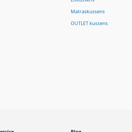
Matraskussens
OUTLET kussens
ervice
Blog