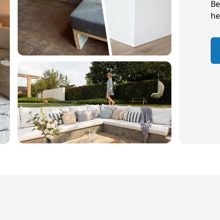
Be
he