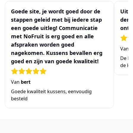
Goede site, je wordt goed door de
Uits
stappen geleid met bij iedere stap
denk
een goede uitleg! Communicatie
ontw
met NoFruit is erg goed en alle
afspraken worden goed
Van
N
nagekomen. Kussens bevallen erg
De be
goed en zijn van goede kwaliteit!
de ke
Van
bert
Goede kwaliteit kussens, eenvoudig
besteld
Links