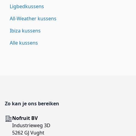
Ligbedkussens
All-Weather kussens
Ibiza kussens
Alle kussens
Footer
Zo kan je ons bereiken
Adres
Nofruit BV
Industrieweg 3D
5262 GJ Vught