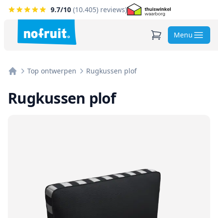
9.7
/10
(
10.405
) reviews)
Menu
Top ontwerpen
Rugkussen plof
Home
Rugkussen plof