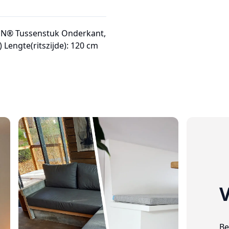
FEN® Tussenstuk Onderkant,
Lengte(ritszijde): 120 cm
V
Be