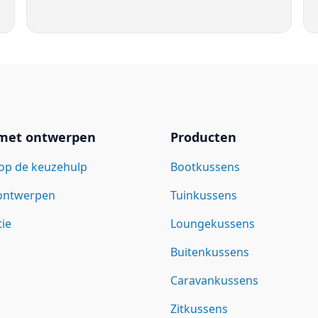
 met ontwerpen
Producten
op de keuzehulp
Bootkussens
 ontwerpen
Tuinkussens
tie
Loungekussens
Buitenkussens
Caravankussens
Zitkussens