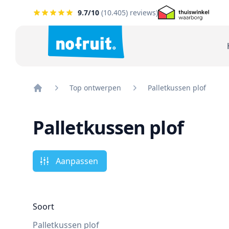
9.7
/10
(
10.405
) reviews)
Top ontwerpen
Palletkussen plof
Home
Palletkussen plof
Aanpassen
Soort
Palletkussen plof