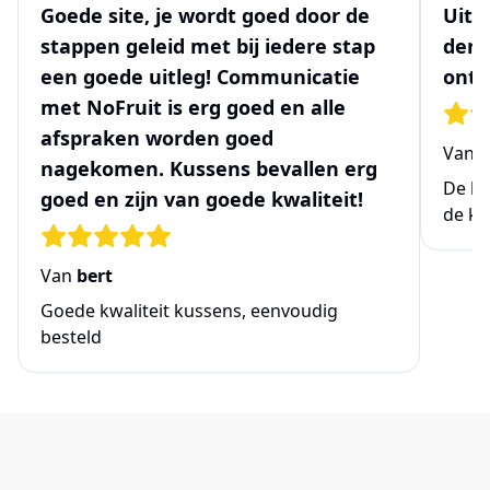
Goede site, je wordt goed door de
Uits
stappen geleid met bij iedere stap
denk
een goede uitleg! Communicatie
ontw
met NoFruit is erg goed en alle
afspraken worden goed
Van
N
nagekomen. Kussens bevallen erg
De be
goed en zijn van goede kwaliteit!
de ke
Van
bert
Goede kwaliteit kussens, eenvoudig
besteld
Links