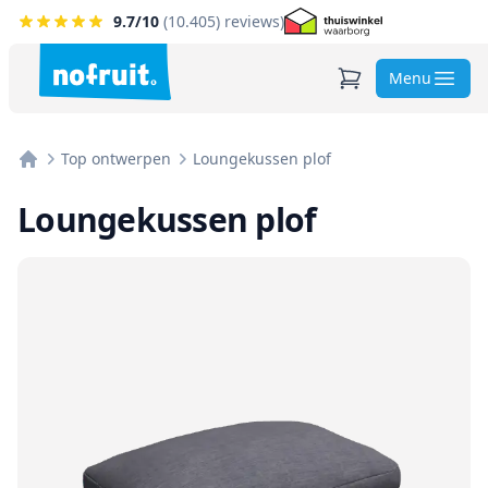
9.7
/10
(
10.405
) reviews)
Menu
Top ontwerpen
Loungekussen plof
Home
Loungekussen plof