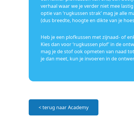
verhaal waar we je verder niet mee lastig 
optie van ‘rugkussen strak’ mag je alle 
(dus breedte, hoogte en dikte van je hoes
Heb je een plofkussen met zijnaad- of en
Kies dan voor ‘rugkussen plof’ in de ont
mag je de stof ook opmeten van naad tot
je dan meet, kun je invoeren in de ontw
< terug naar Academy