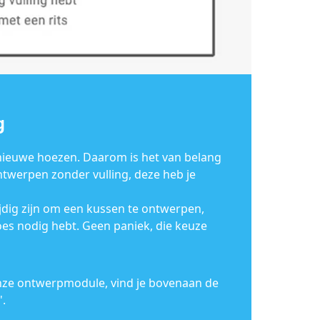
g
 nieuwe hoezen. Daarom is het van belang
ntwerpen zonder vulling, deze heb je
jdig zijn om een kussen te ontwerpen,
hoes nodig hebt. Geen paniek, die keuze
n onze ontwerpmodule, vind je bovenaan de
.