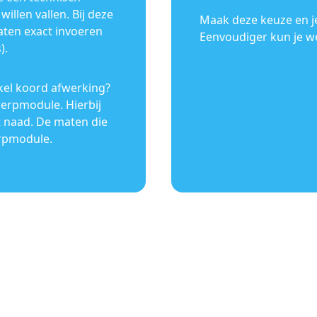
willen vallen. Bij deze
Maak deze keuze en je
maten exact invoeren
Eenvoudiger kun je we 
).
kel koord afwerking?
werpmodule. Hierbij
 naad. De maten die
erpmodule.