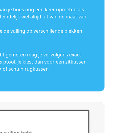
 van je hoes nog een keer opmeten als
teindelijk wel altijd uit van de maat van
e de vulling op verschillende plekken
ebt gemeten mag je vervolgens exact
rptool. Je kiest dan voor een zitkussen
k of schuin rugkussen