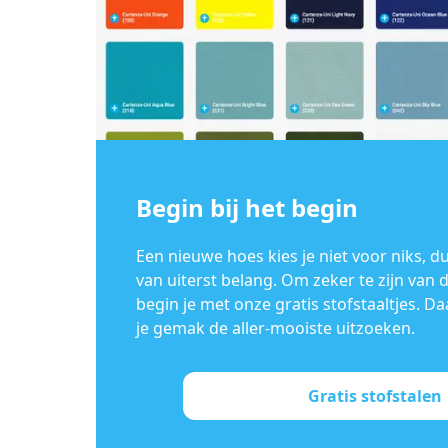
Begin bij het begin
Een nieuwe hoes kies je niet voor niks, du
van uiterst belang. Om zeker te zijn van 
begin je met onze gratis stofstaaltjes. D
je gemak de aller-mooiste uitzoeken.
Gratis stofstalen