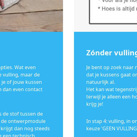
Zónder vullin
opties. Wat even
Je bent op zoek naar
de vulling, maar de
dat je kussens gaat o
el je of jouw kussen
natuurlijk al.
m dan even contact
Het kan wat tegenstri
terwijl je alleen een 
krijg je!
s de stof tussen de
 in de ontwerpmodule
In stap 4: vulling, i
e krijgt dan nog steeds
keuze 'GEEN VULLING'
e een technisch