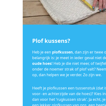
Plof kussens?
Heb je een
plofkussen
, dan zijn er twee 
belangrijk is: je meet in ieder geval niet 
oude hoes
! Heb je die niet meer, of twijf
onder de noemer strak of plof valt? Nee
op, dan helpen we je verder. Zo zijn we.
Heeft je plofkussen een tussenstuk (dat i
voor- en achterzijde van de hoes)? Kies
dan voor het ‘rugkussen strak’. Ja echt, j
een lekker plofkussen van ons, een beetj