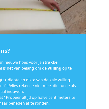
ens?
een nieuwe hoes voor je
strakke
al is het van belang om de
vulling
op te
e), diepte en dikte van de kale vulling
rfill/vlies reken je niet mee, dit kun je als
maal induwen.
at? Probeer altijd op halve centimeters te
 naar beneden af te ronden.