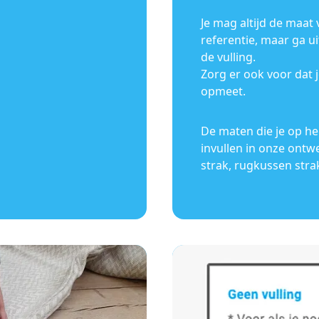
Je mag altijd de maat
referentie, maar ga ui
de vulling.
Zorg er ook voor dat j
opmeet.
De maten die je op h
invullen in onze ontwe
strak, rugkussen stra