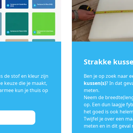
Strakke kuss
s de stof en kleur zijn
Ben je op zoek naar 
de keuze die je maakt,
kussen(s)
? In dat gev
aarmee kun je thuis op
meten.
Neem de breedte(lengt
op. Een dun laagje fybe
het goed is ook hele
Twijfel je over een ma
meten en in dit geval