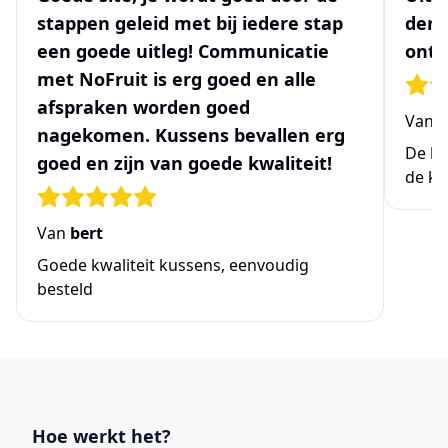
stappen geleid met bij iedere stap
denk
een goede uitleg! Communicatie
ontw
met NoFruit is erg goed en alle
afspraken worden goed
Van
N
nagekomen. Kussens bevallen erg
De be
goed en zijn van goede kwaliteit!
de ke
Van
bert
Goede kwaliteit kussens, eenvoudig
besteld
Links
Hoe werkt het?