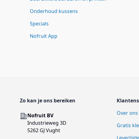
Onderhoud kussens
Specials
Nofruit App
Footer
Zo kan je ons bereiken
Klantens
Over ons
Adres
Nofruit BV
Industrieweg 3D
Gratis kl
5262 GJ Vught
Levertijd