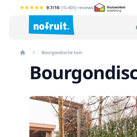
9.7
/10
(
10.405
) reviews)
Bourgondische tuin
Home
Bourgondisc