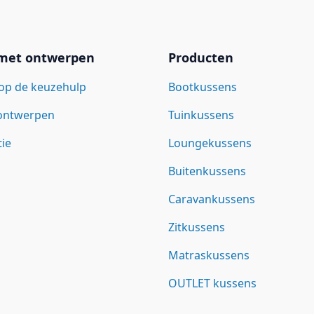
 met ontwerpen
Producten
op de keuzehulp
Bootkussens
 ontwerpen
Tuinkussens
tie
Loungekussens
Buitenkussens
Caravankussens
Zitkussens
Matraskussens
OUTLET kussens