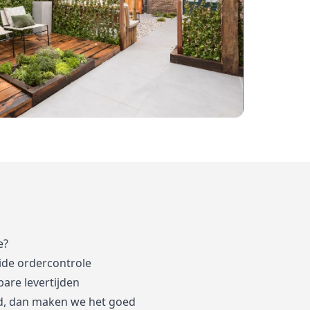
e?
ide ordercontrole
are levertijden
d, dan maken we het goed