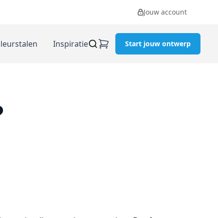
Jouw account
kleurstalen
Inspiratie
Start jouw ontwerp
?