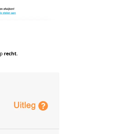
op
recht
.