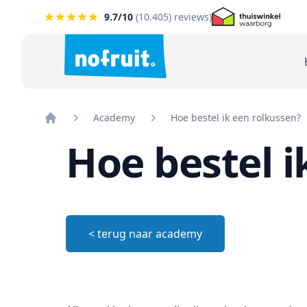
9.7
/10
(
10.405
) reviews)
Academy
Hoe bestel ik een rolkussen?
Home
Hoe bestel i
< terug naar academy