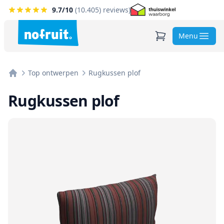
9.7
/10
(
10.405
) reviews)
Menu
Top ontwerpen
Rugkussen plof
Home
Rugkussen plof