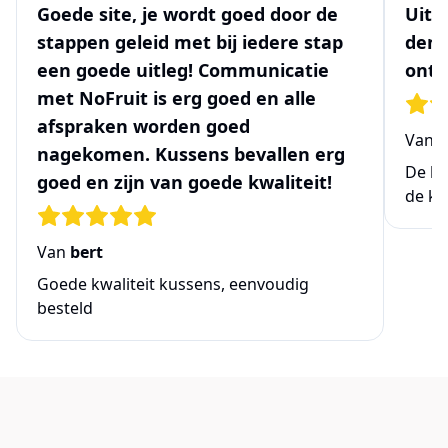
Goede site, je wordt goed door de
Uits
stappen geleid met bij iedere stap
denk
een goede uitleg! Communicatie
ontw
met NoFruit is erg goed en alle
afspraken worden goed
Van
N
nagekomen. Kussens bevallen erg
De be
goed en zijn van goede kwaliteit!
de ke
Van
bert
Goede kwaliteit kussens, eenvoudig
besteld
Links