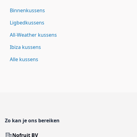
Binnenkussens
Ligbedkussens
All-Weather kussens
Ibiza kussens
Alle kussens
Footer
Zo kan je ons bereiken
Adres
Nofruit BV