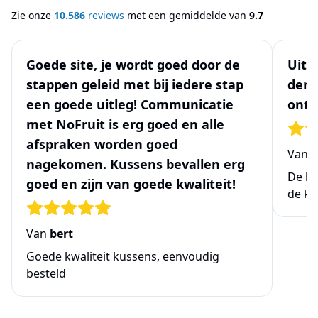
Zie onze
10.586
reviews
met een gemiddelde van
9.7
Goede site, je wordt goed door de
Uits
stappen geleid met bij iedere stap
denk
een goede uitleg! Communicatie
ontw
met NoFruit is erg goed en alle
afspraken worden goed
Van
N
nagekomen. Kussens bevallen erg
De be
goed en zijn van goede kwaliteit!
de ke
Van
bert
Goede kwaliteit kussens, eenvoudig
besteld