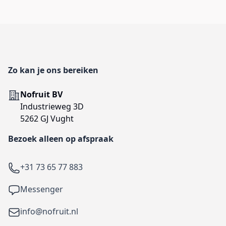
Footer
Zo kan je ons bereiken
Adres
Nofruit BV
Industrieweg 3D
5262 GJ Vught
Bezoek alleen op afspraak
Telefoon
+31 73 65 77 883
Facebook
Messenger
Email
info@nofruit.nl