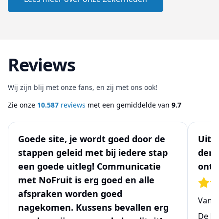
Reviews
Wij zijn blij met onze fans, en zij met ons ook!
Zie onze
10.587
reviews
met een gemiddelde van
9.7
Goede site, je wordt goed door de
Uits
stappen geleid met bij iedere stap
denk
een goede uitleg! Communicatie
ontw
met NoFruit is erg goed en alle
afspraken worden goed
Van
N
nagekomen. Kussens bevallen erg
De be