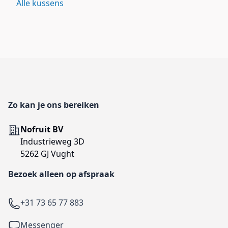
Alle kussens
Footer
Zo kan je ons bereiken
Adres
Nofruit BV
Industrieweg 3D
5262 GJ Vught
Bezoek alleen op afspraak
Telefoon
+31 73 65 77 883
Facebook
Messenger