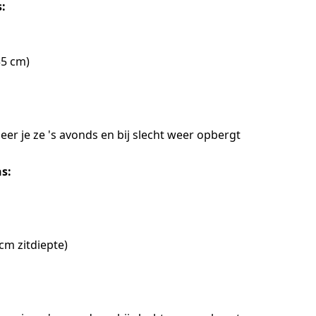
s:
35 cm)
er je ze 's avonds en bij slecht weer opbergt
s:
cm zitdiepte)