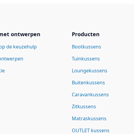
 met ontwerpen
Producten
op de keuzehulp
Bootkussens
 ontwerpen
Tuinkussens
tie
Loungekussens
Buitenkussens
Caravankussens
Zitkussens
Matraskussens
OUTLET kussens