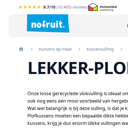
9.7
/10
(
10.405
) reviews)
Kussens op maat
Kussenvulling
Home
LEKKER-PLOF
Onze losse gerecyclede vlokvulling is ideaal om
ook nog eens een mooi voorbeeld van hergebr
Wat wel belangrijk is bij deze vulling, is dat j
Plofkussens moeten een bepaalde dikte hebben 
kussens, krijg je dus enorm dikke vullingen waa