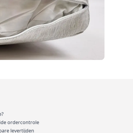
e?
ide ordercontrole
are levertijden