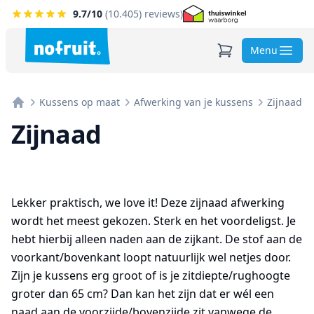
9.7
/10
(
10.405
) reviews)
Menu
Kussens op maat
Afwerking van je kussens
Zijnaad
Home
Zijnaad
Lekker praktisch, we love it! Deze zijnaad afwerking
wordt het meest gekozen. Sterk en het voordeligst. Je
hebt hierbij alleen naden aan de zijkant. De stof aan de
voorkant/bovenkant loopt natuurlijk wel netjes door.
Zijn je kussens erg groot of is je zitdiepte/rughoogte
groter dan 65 cm? Dan kan het zijn dat er wél een
naad aan de voorzijde/bovenzijde zit vanwege de