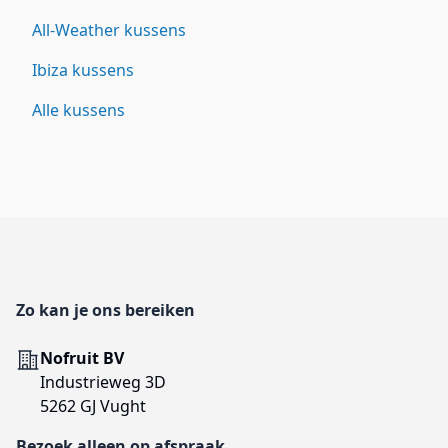
All-Weather kussens
Ibiza kussens
Alle kussens
Footer
Zo kan je ons bereiken
Adres
Nofruit BV
Industrieweg 3D
5262 GJ Vught
Bezoek alleen op afspraak