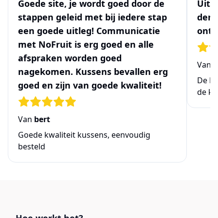
Goede site, je wordt goed door de
Uits
stappen geleid met bij iedere stap
denk
een goede uitleg! Communicatie
ontw
met NoFruit is erg goed en alle
afspraken worden goed
Van
N
nagekomen. Kussens bevallen erg
De be
goed en zijn van goede kwaliteit!
de ke
Van
bert
Goede kwaliteit kussens, eenvoudig
besteld
Links