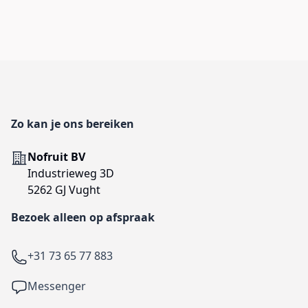
Footer
Zo kan je ons bereiken
Adres
Nofruit BV
Industrieweg 3D
5262 GJ Vught
Bezoek alleen op afspraak
Telefoon
+31 73 65 77 883
Facebook
Messenger