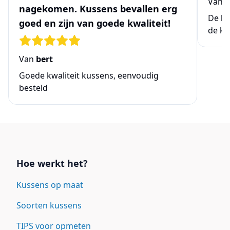
Van
N
nagekomen. Kussens bevallen erg
De be
goed en zijn van goede kwaliteit!
de ke
Van
bert
Goede kwaliteit kussens, eenvoudig
besteld
Links
Hoe werkt het?
Kussens op maat
Soorten kussens
TIPS voor opmeten